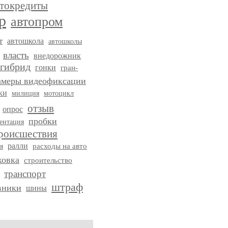
втокредиты
р
автопром
т
автошкола
автошколы
власть
внедорожник
гибрид
гонки
гран-
амеры видеофиксации
ки
милиция
мотоцикл
отзыв
опрос
пробки
ентация
роисшествия
ралли
я
расходы на авто
ховка
строительство
транспорт
штраф
вники
шины