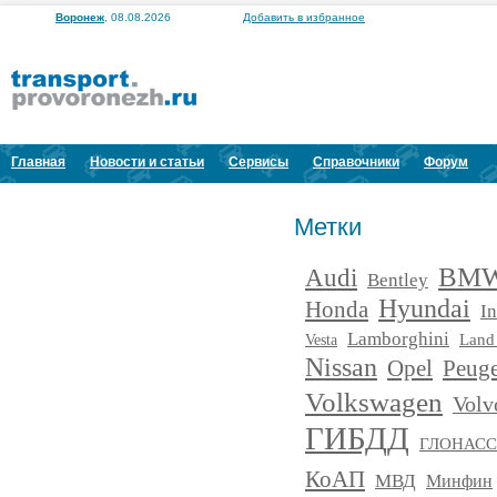
Воронеж
, 08.08.2026
Добавить в избранное
Главная
Новости и статьи
Сервисы
Справочники
Форум
Метки
BM
Audi
Bentley
Hyundai
Honda
In
Lamborghini
Land
Vesta
Nissan
Opel
Peug
Volkswagen
Volv
ГИБДД
ГЛОНАСС
КоАП
МВД
Минфин