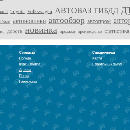
Д
АВТОВАЗ
ГИБДД
Toyota
Volkswagen
ault
автообзор
авто
автоновинки
автопром
обили
новинка
статистика
дороги
зин
продажи
производство
Сервисы
Справочники
Погода
Карта
Курсы валют
Справочник фирм
Афиша
Почта
Гороскопы