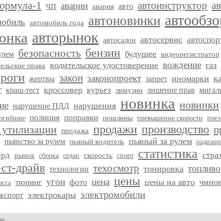
ормула-1
автоинструктор
а
аварии
авто
ЧП
авария
автообзо
автоновинки
мобиль
автомобиль года
авторынок
лонка
автосервис
автоспор
автосалон
бензин
безопасность
будущее
улем
видеорегистратор
вождение
водительское удостоверение
газ
ельские права
роги
закон
законопроект
иномарки
к
жертвы
запрет
т
кроссовер
курьез
краш-тест
лишение прав
мигал
лимузин
новинка
новинки
ие
нарушения
нарушение ПДД
полиция
поправки
пошлины
огибшие
превышение скорости
през
продажи
производство
 утилизации
п
продажа
пьяный за рулем
пьянство за рулем
пьяный водитель
радиаци
статистика
стра
орд
скорость
рынок
сборка
седан
спорт
ест-драйв
техосмотр
топливо
тонировка
технологии
цены
угон
цена
цены на авто
чино
тюнинг
фото
асса
электромобили
электрокары
экспорт
ки