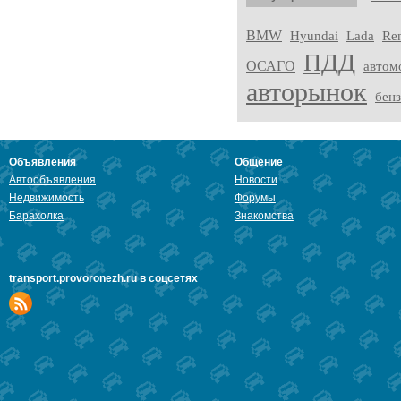
BMW
Hyundai
Lada
Ren
ПДД
ОСАГО
автом
авторынок
бен
Объявления
Общение
Автообъявления
Новости
Недвижимость
Форумы
Барахолка
Знакомства
transport.provoronezh.ru в соцсетях