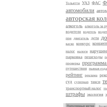
Ф
УАЗ
ФАС
Тольятти
автомобили
авто
авторская ко
алкоголь
алкоголь за р
водители
водитель
водит
до
дети
двигатель
при
концеп
конкурс
каско
нарушен
налог
налоги
парковка
пешеходы
п
программа
проверка
путешествия
пьяная езда
рейтинг
рек
реклама
т
суд
такси
суперкар
транспортный налог
тр
штрафы
экология
Популярные метки
Все мет