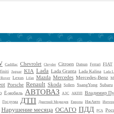
W
Chevrolet
Citroen
FIAT
Cadillac
Datsun
Ferrari
Chrysler
Lada
KIA
Lada Granta
Lada Kalina
finiti
Jaguar
Lada L
Mercedes
Mazda
Mercedes-Benz
Lexus
M
 Rover
Lifan
Renault
Skoda
eot
Porsche
SsangYong
Subaru
Sollers
АВТОВАЗ
Владимир П
o
Ё-мобиль
АЗС
АКПП
ДТП
Госдума
ИжАвто
Дмитрий Медведев
Европа
Интер
ПДД
Нарушение месяца
ОСАГО
Рос
РСА