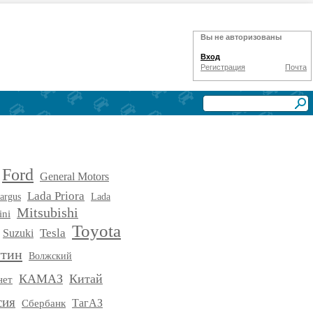
Вы не авторизованы
Вход
Регистрация
Почта
Ford
General Motors
Lada Priora
argus
Lada
Mitsubishi
ini
Toyota
Tesla
Suzuki
утин
Волжский
КАМАЗ
Китай
нет
сия
Сбербанк
ТагАЗ